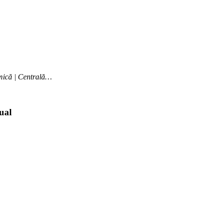
mică | Centrală…
dual