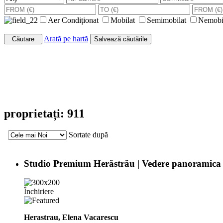
Aer Condiționat
Mobilat
Semimobilat
Nemobi
Arată pe hartă
Căutare
Salvează căutările
proprietați: 911
Sortate după
Studio Premium Herăstrău | Vedere panoramic
Închiriere
Herastrau, Elena Vacarescu