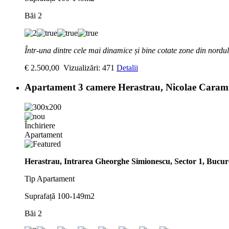
Băi
2
Într-una dintre cele mai dinamice și bine cotate zone din nordu
€ 2.500,00
Vizualizări: 471
Detalii
Apartament 3 camere Herastrau, Nicolae Caram
Închiriere
Apartament
Herastrau, Intrarea Gheorghe Simionescu, Sector 1, Bucure
Tip
Apartament
Suprafață
100-149m2
Băi
2