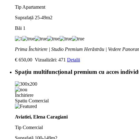
Tip
Apartament
Suprafață
25-49m2
Băi
1
Prima Închiriere | Studio Premium Herăstrău | Vedere Panora
€ 650,00
Vizualizări: 471
Detalii
Spațiu multifuncțional premium cu acces indivi
Închiriere
Spatiu Comercial
Aviatiei, Elena Caragiani
Tip
Comercial
Suprafață
100-149m2