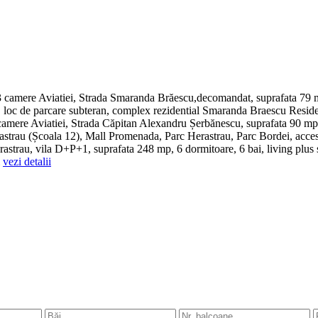
camere Aviatiei, Strada Smaranda Brăescu,decomandat, suprafata 79 mp, 
ata, loc de parcare subteran, complex rezidential Smaranda Braescu Resi
amere Aviatiei, Strada Căpitan Alexandru Șerbănescu, suprafata 90 mp, e
erastrau (Școala 12), Mall Promenada, Parc Herastrau, Parc Bordei, acces
astrau, vila D+P+1, suprafata 248 mp, 6 dormitoare, 6 bai, living plus s
vezi detalii