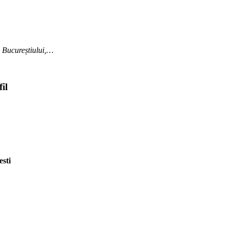
l Bucureștiului,…
fil
sti