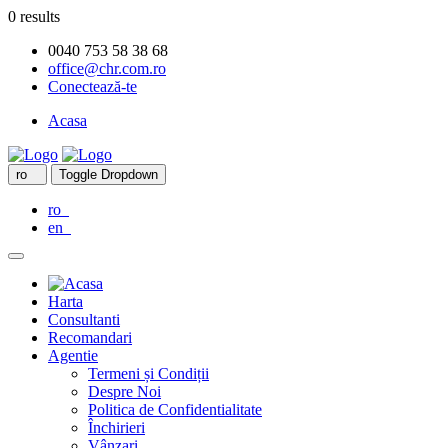
0 results
0040 753 58 38 68
office@chr.com.ro
Conectează-te
Acasa
ro
Toggle Dropdown
ro
en
Harta
Consultanti
Recomandari
Agentie
Termeni și Condiții
Despre Noi
Politica de Confidentialitate
Închirieri
Vânzari