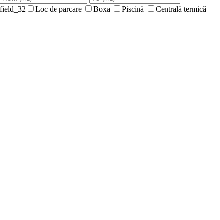
Loc de parcare
Boxa
Piscină
Centrală termică