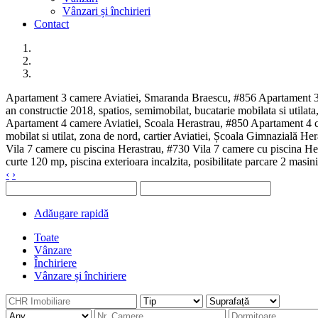
Vânzari și închirieri
Contact
Apartament 3 camere Aviatiei, Smaranda Braescu, #856
Apartament 3 
an constructie 2018, spatios, semimobilat, bucatarie mobilata si util
Apartament 4 camere Aviatiei, Scoala Herastrau, #850
Apartament 4 c
mobilat si utilat, zona de nord, cartier Aviatiei, Școala Gimnazială H
Vila 7 camere cu piscina Herastrau, #730
Vila 7 camere cu piscina Her
curte 120 mp, piscina exterioara incalzita, posibilitate parcare 2 masini
‹
›
Adăugare rapidă
Toate
Vânzare
Închiriere
Vânzare și închiriere